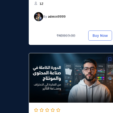
12
By
admin9999
TND597.00
Buy Now
TND869.00