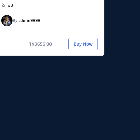
28
By
admin9999
TND347.00
Buy Now
TND656.00