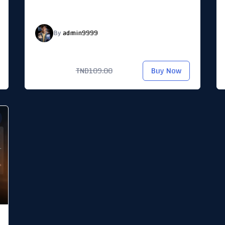
By
admin9999
TND55.00
Buy Now
TND109.00